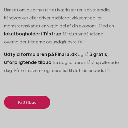
Uanset om du er nystartet iværksætter, selvstændig
håndværker eller driver etableret virksomhed, er
momsregnskabet en vigtig del af din økonomi. Med en
lokal bogholder i Tåstrup
får du styr på tallene,
overholder fristerne og undgår dyre fejl.
Udfyld formularen på Finara.dk
3 gratis,
og få
uforpligtende tilbud
fra bogholdere i Tåstrup allerede i
dag. Få ro i maven – og mere tid til det, du er bedst til.
Få 3 tilbud