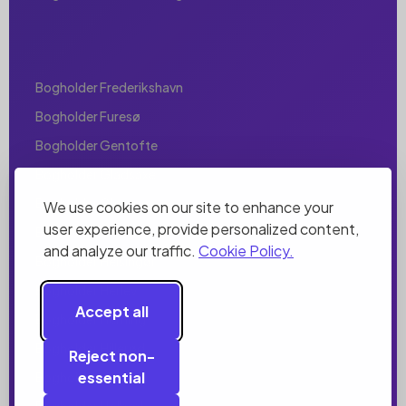
Bogholder Frederikshavn
Bogholder Furesø
Bogholder Gentofte
Bogholder Gladsaxe
Bogholder Glostrup
We use cookies on our site to enhance your
user experience, provide personalized content,
Bogholder Greve
and analyze our traffic.
Cookie Policy.
Bogholder Helsingør
Bogholder Herlev
Accept all
Bogholder Herning
Bogholder Hillerød
Reject non-
essential
Bogholder Hjørring