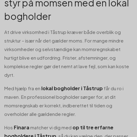
styr på momsen med en lokal
bogholder
At drive virksomhed i Tåstrup kræver både overblik og
struktur – især når det gælder moms. For mange mindre
virksomheder og selvstændige kan momsregnskabet
hurtigt blive en udfordring. Frister, afstemninger, og
komplekse regler gør det nemt at lave fejl, som kan koste
dyrt.
lokal bogholder i Tåstrup
Med hjælp fra en
får du ro i
maven. En professionel bogholder sørger for, at dit
momsregnskab er korrekt, indberettet til tiden og
overholder alle gældende regler.
Finara
op til tre erfarne
Hos
matcher vi dig med
bogholdere i Tåstrup
, så du kan vælge den, der passer