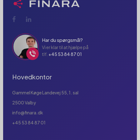
Har du spørgsmål?
Vi er klar til at hjælpe på
tlf.
+45 53 84 87 01
Hovedkontor
Gammel Køge Landevej 55, 1. sal
2500 Valby
info@finara.dk
+45 53 84 87 01