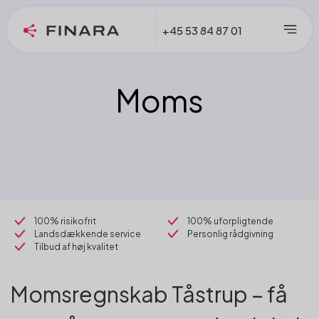
+45 53 84 87 01
Moms
100% risikofrit
100% uforpligtende
Landsdækkende service
Personlig rådgivning
Tilbud af høj kvalitet
Momsregnskab Tåstrup – få